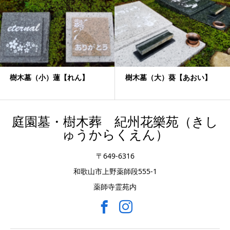
樹木墓（小）蓮【れん】
樹木墓（大）葵【あおい】
庭園墓・樹木葬 紀州花樂苑（きし
ゅうからくえん）
〒649-6316
和歌山市上野薬師段555-1
薬師寺霊苑内