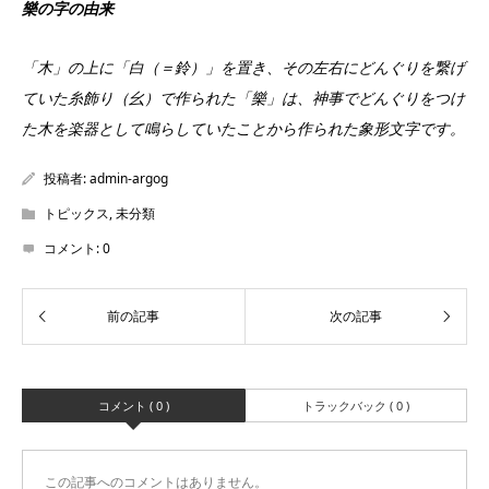
樂の字の由来
「木」の上に「白（＝鈴）」を置き、その左右にどんぐりを繋げ
ていた糸飾り（⺓）で作られた「樂」は、神事でどんぐりをつけ
た木を楽器として鳴らしていたことから作られた象形文字です。
投稿者:
admin-argog
トピックス
,
未分類
コメント:
0
コメント ( 0 )
トラックバック ( 0 )
この記事へのコメントはありません。