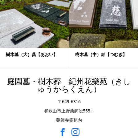
樹木墓（大）葵【あおい】
樹木墓（中）紬【つむぎ】
庭園墓・樹木葬 紀州花樂苑（きし
ゅうからくえん）
〒649-6316
和歌山市上野薬師段555-1
薬師寺霊苑内